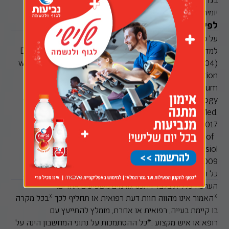
יומית רגילה ללא מאמץ.
לפי מה מחושבת הנוסחה?
על פי ההמלצות החדשות לשתייה של האקדמיה האמריקאית
למדעים משנת 2004. מקורות: Dietary Refrence Intake for
water, Potassium, Sodiur, Chloride, and Sulfate (2004)
(IOM) Institue of Medicine (FNB) Food and Nutrition
Board. Baker LB. Sweating Rate and Sweat Sodium
Concentration in Athletes: A Review of Methodology
and Intra/Interindividual Variability. Sports Med.
47(Suppl 1):111-128, 2017.
Gonzalez et al. Expanded prediction equations of
human sweat loss and water needs. J Appl Physiol
107(2):379-88, 2009.
כל הזכויות שמורות לנביעות טבע הגליל בע"מ *המחשבון מבצע
הערכה כללית בלבד ויתכנו גורמים משפיעים אחרים.
*האמור אינו מהווה חוות דעת רפואית או תחליף לכך *בכל מקרה
בו קיימת בעייה, רפואית או אחרת, מומלץ להתייעץ עם
רופא או איש מקצוע .*כל ההסתמכות על נתוני המחשבון הינה על