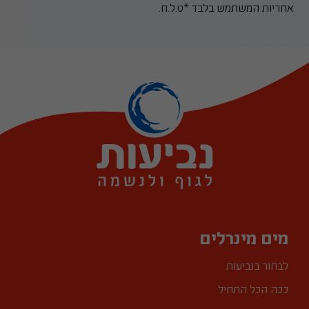
אחריות המשתמש בלבד *ט.ל.ח.
מים מינרלים
לבחור בנביעות
ככה הכל התחיל