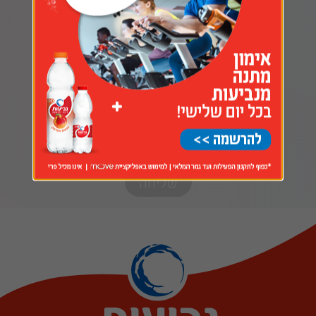
אני מאשר/ת שמירת המידע שמסרתי במאגר מידע
ושימוש בו לצורך הפעילות המסחרית של קבוצת החברה
המרכזית לייצור משקאות קלים בע"מ (לרבות מותגיה
השונים כמפורט לעיל), וכן לאפשרות איסוף והעברת מידע
לגופים שלישיים, כמו קוקיז ופיקסלים של גוגל ופייסבוק,
הכל בהתאם
למדיניות הפרטיות
. ידוע לי שאיני חייב/ת
למסור את המידע לפי חוק אך לא אוכל לקבל את השירות
המבוקש ללא מסירת המידע.