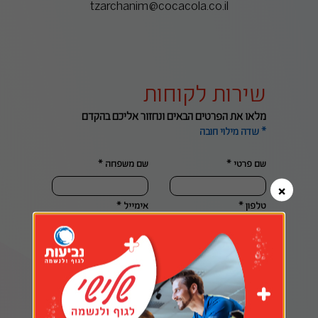
tzarchanim@cocacola.co.il
שירות לקוחות
מלאו את הפרטים הבאים ונחזור אליכם בהקדם
* שדה מילוי חובה
שם פרטי *
שם משפחה *
×
טלפון *
אימייל *
שירות
תוכן הפניה