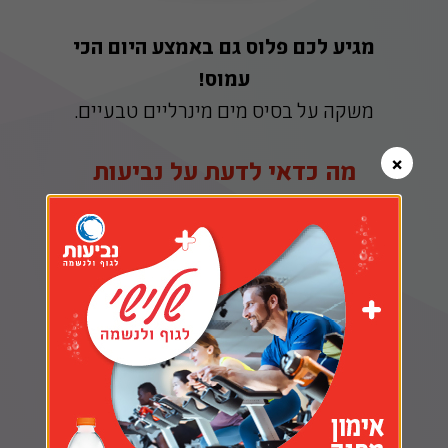
מגיע לכם פלוס גם באמצע היום הכי
עמוס!
משקה על בסיס מים מינרליים טבעיים.
×
מה כדאי לדעת על נביעות
בטעמים?
94% מים מינרליים טבעיים
טעם נהדר - 15 קלוריות ל100 מ״ל
ללא צבעי מאכל