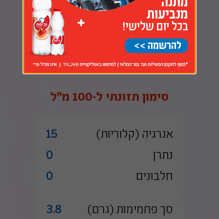
ללא חומרים משמרים
לבחירה בין בקבוק חצי ליטר לליטר וחצי
סימון תזונתי ל-100 מ״ל
אנרגיה (קלוריות)
15
נתרן
0
חלבונים
0
סך פחמימות (גרם)
3.8