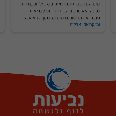
מים הם רכיב תזונתי חיוני בכל גיל, ולכן רוויה
נכונה היא מרכיב הכרחי וחיוני לבריאות
טובה. אנחנו שותים מים על סמך צמא אבל
זמן קריאה: 4 דקות
גם בשל מודעות לשתייה שמומלצת לנו.
הכמות המומלצת היא תלויות גיל, מין ושלבי
חיים מסוימים (הריון, הנקה). בסיטואציות
מסוימות – כמו פעילות גופנית או מזג אוויר
קיצוני – נדרשת שתיה מוגברת.