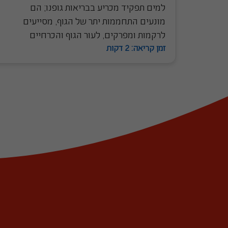
למים תפקיד מכריע בבריאות גופנו; הם
מונעים התחממות יתר של הגוף, מסייעים
לרקמות ומפרקים, לעור הגוף והכרחיים
זמן קריאה: 2 דקות
לעיכול תקין. הם משקה נטול קלוריות מושלם,
המחזיר לגוף את הנוזלים שאיבד בפעילותו.
שתיה והרוויית צימאון הם סמנים פיזיולוגים
והתנהגותיים שהגוף שלנו שולח מים
מינרליים טבעיים מכילים הרכב מינרלי קבוע
המכיל סידן, מגנזיום ופלואוריד ודלים בנתרן
ובחנקות.