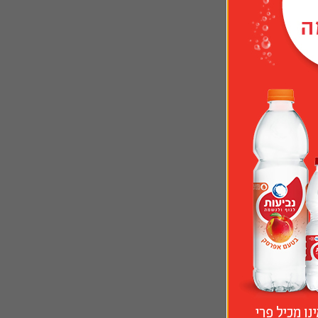
הסיבה היא שחום הגוף, בזמן פעילות גופנית או חשיפה של הגוף לטמפרטורות קיצוניות – בין אם לחום או לקור – מגבירים את הצורך 
 הגוף לצריכת הנוזלים ולצמא יורדים. הפגיעה הקשה ביותר היא 
ילדים זקוקים ליותר מים ביחס  למבוגרים כדי להבטיח רמה מספקת של רוויה. ככלל, ידוע שילדים ומתבגרים אינם צורכים מספיק נוזלים 
ובמיוחד לא מספיק מים. מחקרים שונים שנעשו, מתקשים להעריך את רמת צריכת המים אצל ילדים ונוער. יחד עם זאת, ההשלכות של 
ההצלחה התפקודית והחשיבתית שלהם טובה יותר. אותם מאמרים ממליצים לזהות את החסמים הגורמים לכך שילדים ובני נוער אינם 