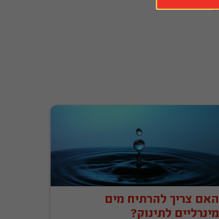
שותים מספיק מים. אחד החסמים, כך נמצא, הוא חוסר נגישות למים נקיים ולכן, נגישות של ילדים ובני נוער למים מינרלים, עשויה להיות 
האם צריך להרתיח מים
מינרליים לתינוק?