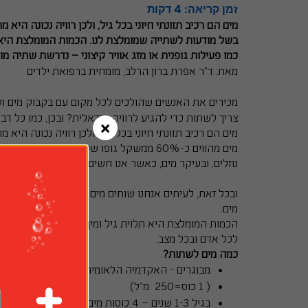
זמן קריאה: 4 דקות
מים הם רכיב תזונתי חיוני בכל גיל, ולכן רוויה נכונה היא
בשל מודעות לשתייה שמומלצת לנו. הכמות המומלצת היא תלו
כמו פעילות גופנית או מזג אוויר קיצוני – נדרשת שתיה מו
מאת: ד"ר אפרת ברון הרלב, מומחית ברפואת ילדים 
צריך לשתות כדי להגיע לרוויה אידאלית? ובכן, כמו כל דב
×
מים הם רכיב תזונתי חיוני בכל גיל, ולכן רוויה נכונה היא מ
נוזלים, ובעיקר מים, כאשר אנו חשים צמא אבל אנחנו גם 
מים. 
הכמות המומלצת היא תלוית גיל ומין וכן תלויה בשלבי חיים
לכל אדם ובכל מצב. 
כמה מים לשתות?
מבוגרים - האקדמיה הלאומית לרפואה בארה"ב מציעה צריכה יומית של כ-13 כוסות לג
( 1 כוס=250  מ"ל)
בגיל 1-3 שנים – 4 כוסות מים ליום
.