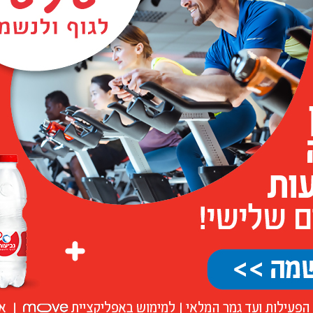
יש מצבים שונים בהם מומלצת שתיית מים מוגברת, מעל הכמות המומלצת כאן, בעיקר בעת פעילות גופנית ובתנאי אקלים קיצוניים. 
תר של נוזלים (חום גבוה, הקאות או שלשולים).
ככל שאנו מתבגרים, כך מראים מחקרים, תפקוד מערכת הוויסות של
אצל קשישים. סקירת Cochrane (ספריית מידע ודאטה) מצאה כי מדדים נפוצים לאבחון התייבשות בקרב מבוגרים (למשל, על פי 
ש בהם בלבד כדי לאבחן כזו.
מעותיות מאד. 
מאמרים שונים, שחקרו את מצב הקוגניציה של ילדים ובני נוער בהתאמה למצב הרוויה, הראו כי ככל שהרוויה טובה יותר, כך גם 