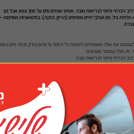
 מרכיב הכרחי וחיוני לבריאות טובה. אנחנו שותים מים על סמך צמא אבל גם
יות גיל, מין ושלבי חיים מסוימים (הריון, הנקה). בסיטואציות מסוימות –
גברת.
ר, זה תלוי במספר משתנים
רכיב הכרחי וחיוני לבריאות טובה. 
מים מהווים כ-60% ממשקל גופו של מבוגר. צמא הוא מנגנון שמסמן לנו בסימן מתריע, כשגופנו חש מחסור בנוזלים. כך, אנו שותים 
נוהגים לשתות משקאות עם הארוחות כדי לסייע בעיכול המזון.
ובכל זאת, לעיתים אנחנו שותים מים שלא על סמך צמא, אלא על סמך הידע  והמודעות  לגבי הכמות המומלצת עבורנו לשתייה של 
 מסוימים .ובכל זאת, חשוב לציין שה
ה
ברים בריאים ו-9 כוסות לנשים בריאות 