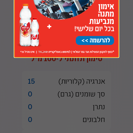
ללא חומרים משמרים
לבחירה בין בקבוק חצי ליטר לליטר וחצי
סימון תזונתי ל-100 מ״ל
אנרגיה (קלוריות)
15
סך שומנים (גרם)
0
נתרן
0
חלבונים
0