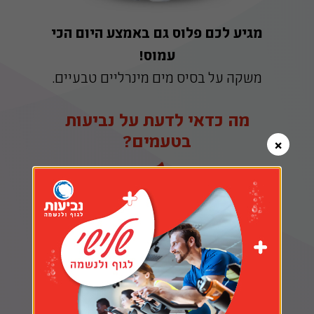
מגיע לכם פלוס גם באמצע היום הכי
עמוס!
משקה על בסיס מים מינרליים טבעיים.
מה כדאי לדעת על נביעות
בטעמים?
×
94% מים מינרליים טבעיים
טעם נהדר - 15 קלוריות ל100 מ״ל
ללא צבעי מאכל